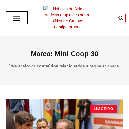
SOBRE O ALDEIA
GOTHAM CITY
CAFÉ COM O ALDEIA
O ARTICULISTA
FALA PREFEITURA
FALA CÂMARA
ECONOMIA E SAÚDE
ESPORTE CULTURA LAZER
TEMPO EM CANOAS
ANUNCIE / CONTATO
Marca: Mini Coop 30
Veja abaixo os
conteúdos relacionados a tag
selecionada.
LIMOEIRO