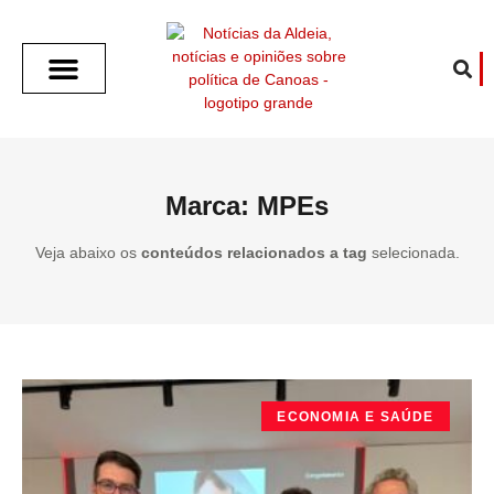
SOBRE O ALDEIA
GOTHAM CITY
CAFÉ COM O ALDEIA
O ARTICULISTA
FALA PREFEITURA
FALA CÂMARA
ECONOMIA E SAÚDE
ESPORTE CULTURA LAZER
TEMPO EM CANOAS
ANUNCIE / CONTATO
Marca: MPEs
Veja abaixo os
conteúdos relacionados a tag
selecionada.
ECONOMIA E SAÚDE