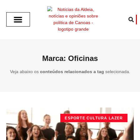
SOBRE O ALDEIA
GOTHAM CITY
CAFÉ COM O ALDEIA
O ARTICULISTA
FALA PREFEITURA
FALA CÂMARA
ECONOMIA E SAÚDE
ESPORTE CULTURA LAZER
TEMPO EM CANOAS
ANUNCIE / CONTATO
Marca: Oficinas
Veja abaixo os
conteúdos relacionados a tag
selecionada.
ESPORTE CULTURA LAZER