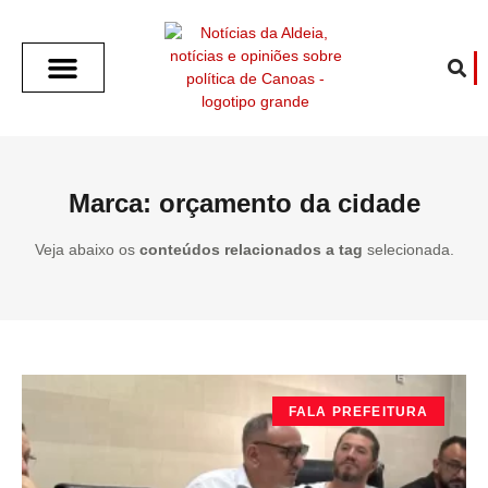
SOBRE O ALDEIA
GOTHAM CITY
CAFÉ COM O ALDEIA
O ARTICULISTA
FALA PREFEITURA
FALA CÂMARA
ECONOMIA E SAÚDE
ESPORTE CULTURA LAZER
TEMPO EM CANOAS
ANUNCIE / CONTATO
Marca: orçamento da cidade
Veja abaixo os
conteúdos relacionados a tag
selecionada.
FALA PREFEITURA