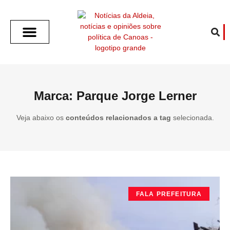
SOBRE O ALDEIA
GOTHAM CITY
CAFÉ COM O ALDEIA
O ARTICULISTA
FALA PREFEITURA
FALA CÂMARA
ECONOMIA E SAÚDE
ESPORTE CULTURA LAZER
TEMPO EM CANOAS
ANUNCIE / CONTATO
Marca: Parque Jorge Lerner
Veja abaixo os
conteúdos relacionados a tag
selecionada.
FALA PREFEITURA