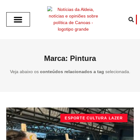
SOBRE O ALDEIA
GOTHAM CITY
CAFÉ COM O ALDEIA
O ARTICULISTA
FALA PREFEITURA
FALA CÂMARA
ECONOMIA E SAÚDE
ESPORTE CULTURA LAZER
TEMPO EM CANOAS
ANUNCIE / CONTATO
Marca: Pintura
Veja abaixo os
conteúdos relacionados a tag
selecionada.
ESPORTE CULTURA LAZER