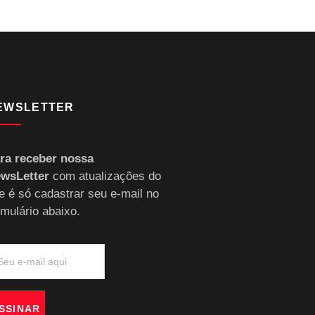
EWSLETTER
ra receber nossa
wsLetter
com atualizações do
te é só cadastrar seu e-mail no
rmulário abaixo.
SSINAR