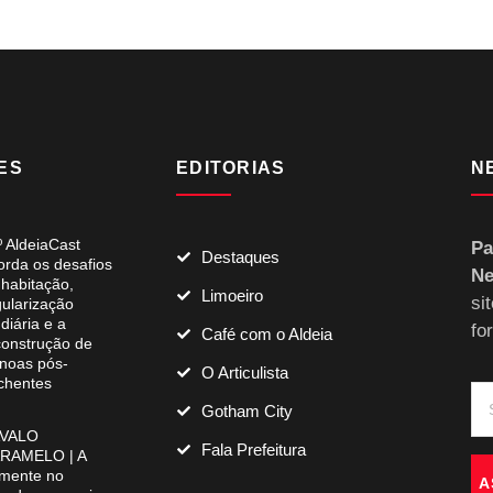
ES
EDITORIAS
N
º AldeiaCast
Pa
Destaques
orda os desafios
Ne
 habitação,
Limoeiro
si
gularização
diária e a
fo
Café com o Aldeia
construção de
noas pós-
O Articulista
chentes
Gotham City
VALO
Fala Prefeitura
RAMELO | A
mente no
A