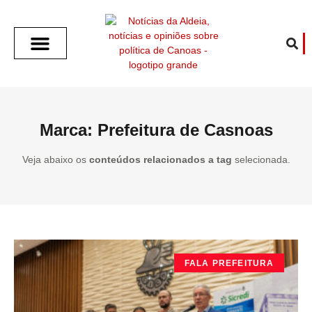
SOBRE O ALDEIA
GOTHAM CITY
CAFÉ COM O ALDEIA
O ARTICULISTA
FALA PREFEITURA
FALA CÂMARA
ECONOMIA E SAÚDE
ESPORTE CULTURA LAZER
TEMPO EM CANOAS
ANUNCIE / CONTATO
Marca: Prefeitura de Casnoas
Veja abaixo os
conteúdos relacionados a tag
selecionada.
FALA PREFEITURA