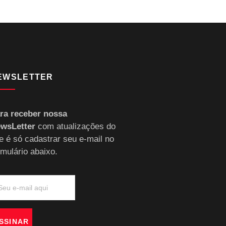
EWSLETTER
ra receber nossa
wsLetter
com atualizações do
te é só cadastrar seu e-mail no
rmulário abaixo.
SSINAR