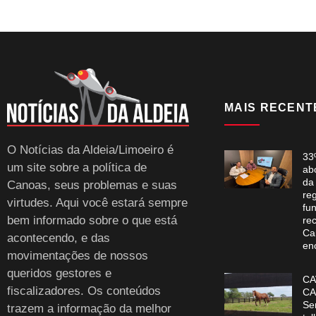
MAIS RECENT
O Notícias da Aldeia/Limoeiro é
33
um site sobre a política de
ab
da
Canoas, seus problemas e suas
re
virtudes. Aqui você estará sempre
fun
bem informado sobre o que está
re
Ca
acontecendo, e das
en
movimentações de nossos
queridos gestores e
CA
fiscalizadores. Os conteúdos
CA
Se
trazem a informação da melhor