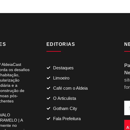
ES
EDITORIAS
N
º AldeiaCast
Pa
Destaques
orda os desafios
Ne
 habitação,
Limoeiro
si
gularização
diária e a
fo
Café com o Aldeia
construção de
noas pós-
O Articulista
chentes
Gotham City
VALO
Fala Prefeitura
RAMELO | A
mente no
A