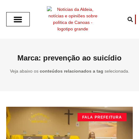
SOBRE O ALDEIA
GOTHAM CITY
CAFÉ COM O ALDEIA
O ARTICULISTA
FALA PREFEITURA
FALA CÂMARA
ECONOMIA E SAÚDE
ESPORTE CULTURA LAZER
TEMPO EM CANOAS
ANUNCIE / CONTATO
Marca: prevenção ao suicídio
Veja abaixo os
conteúdos relacionados a tag
selecionada.
FALA PREFEITURA