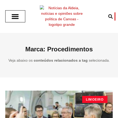
SOBRE O ALDEIA
GOTHAM CITY
CAFÉ COM O ALDEIA
O ARTICULISTA
FALA PREFEITURA
FALA CÂMARA
ECONOMIA E SAÚDE
ESPORTE CULTURA LAZER
TEMPO EM CANOAS
ANUNCIE / CONTATO
Marca: Procedimentos
Veja abaixo os
conteúdos relacionados a tag
selecionada.
LIMOEIRO