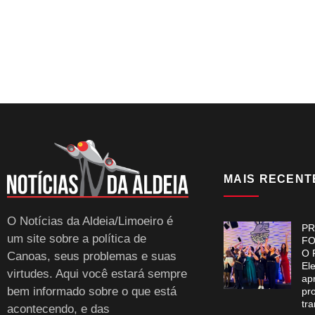
MAIS RECENT
O Notícias da Aldeia/Limoeiro é
PR
um site sobre a política de
FO
O 
Canoas, seus problemas e suas
El
virtudes. Aqui você estará sempre
ap
bem informado sobre o que está
pr
tr
acontecendo, e das