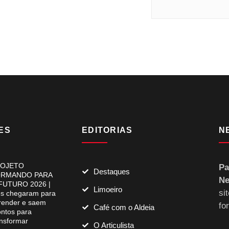
ES
EDITORIAS
N
OJETO
Pa
Destaques
RMANDO PARA
Ne
FUTURO 2026 |
Limoeiro
si
es chegaram para
render e saem
fo
Café com o Aldeia
ontos para
ansformar
O Articulista