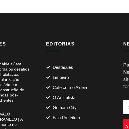
ES
EDITORIAS
N
º AldeiaCast
Pa
Destaques
orda os desafios
Ne
 habitação,
Limoeiro
si
gularização
diária e a
fo
Café com o Aldeia
construção de
noas pós-
O Articulista
chentes
Gotham City
VALO
Fala Prefeitura
RAMELO | A
mente no
A