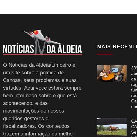
MAIS RECENT
O Notícias da Aldeia/Limoeiro é
33
um site sobre a política de
ab
da
Canoas, seus problemas e suas
re
virtudes. Aqui você estará sempre
fun
bem informado sobre o que está
re
Ca
acontecendo, e das
en
movimentações de nossos
queridos gestores e
CA
fiscalizadores. Os conteúdos
CA
Se
trazem a informação da melhor