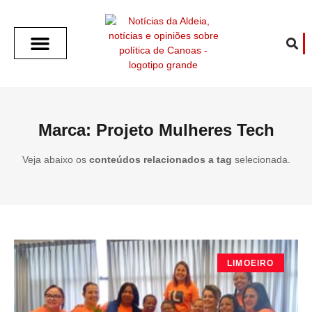
SOBRE O ALDEIA
GOTHAM CITY
CAFÉ COM O ALDEIA
O ARTICULISTA
FALA PREFEITURA
FALA CÂMARA
ECONOMIA E SAÚDE
ESPORTE CULTURA LAZER
TEMPO EM CANOAS
ANUNCIE / CONTATO
Marca: Projeto Mulheres Tech
Veja abaixo os
conteúdos relacionados a tag
selecionada.
LIMOEIRO