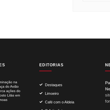
ES
EDITORIAS
N
uminação na
Pa
Destaques
aça do Avião
Ne
rca ações do
Limoeiro
si
osto Lilás em
noas
fo
Café com o Aldeia