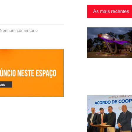
As mais recentes
Nenhum comentário