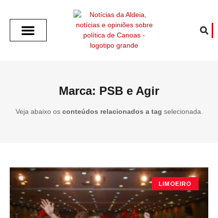
SOBRE O ALDEIA
GOTHAM CITY
CAFÉ COM O ALDEIA
O ARTICULISTA
FALA PREFEITURA
FALA CÂMARA
ECONOMIA E SAÚDE
ESPORTE CULTURA LAZER
TEMPO EM CANOAS
ANUNCIE / CONTATO
Marca: PSB e Agir
Veja abaixo os
conteúdos relacionados a tag
selecionada.
LIMOEIRO