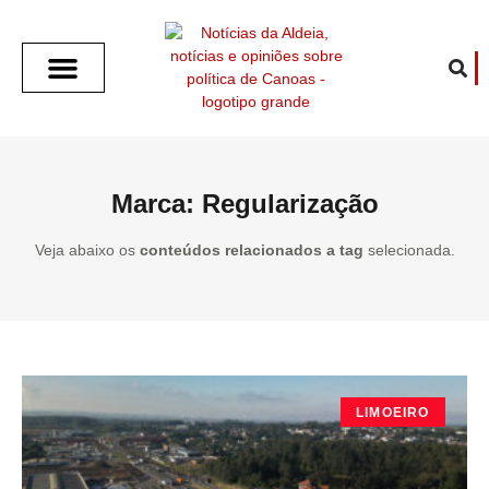
SOBRE O ALDEIA
GOTHAM CITY
CAFÉ COM O ALDEIA
O ARTICULISTA
FALA PREFEITURA
FALA CÂMARA
ECONOMIA E SAÚDE
ESPORTE CULTURA LAZER
TEMPO EM CANOAS
ANUNCIE / CONTATO
Marca: Regularização
Veja abaixo os
conteúdos relacionados a tag
selecionada.
LIMOEIRO