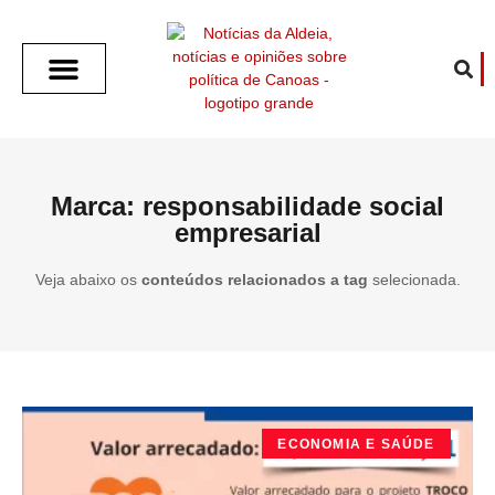
SOBRE O ALDEIA
GOTHAM CITY
CAFÉ COM O ALDEIA
O ARTICULISTA
FALA PREFEITURA
FALA CÂMARA
ECONOMIA E SAÚDE
ESPORTE CULTURA LAZER
TEMPO EM CANOAS
ANUNCIE / CONTATO
Marca: responsabilidade social
empresarial
Veja abaixo os
conteúdos relacionados a tag
selecionada.
ECONOMIA E SAÚDE