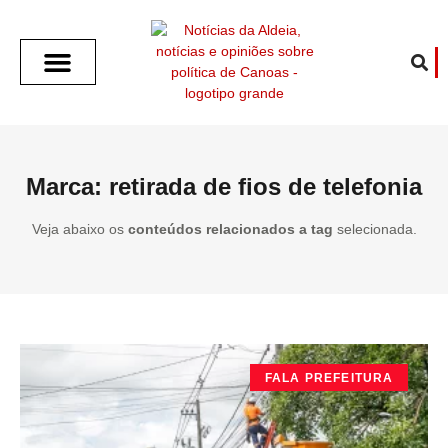
SOBRE O ALDEIA
GOTHAM CITY
CAFÉ COM O ALDEIA
O ARTICULISTA
FALA PREFEITURA
FALA CÂMARA
ECONOMIA E SAÚDE
ESPORTE CULTURA LAZER
TEMPO EM CANOAS
ANUNCIE / CONTATO
Marca: retirada de fios de telefonia
Veja abaixo os
conteúdos relacionados a tag
selecionada.
FALA PREFEITURA