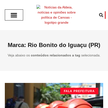
SOBRE O ALDEIA
GOTHAM CITY
CAFÉ COM O ALDEIA
O ARTICULISTA
FALA PREFEITURA
FALA CÂMARA
ECONOMIA E SAÚDE
ESPORTE CULTURA LAZER
TEMPO EM CANOAS
ANUNCIE / CONTATO
Marca: Rio Bonito do Iguaçu (PR)
Veja abaixo os
conteúdos relacionados a tag
selecionada.
FALA PREFEITURA