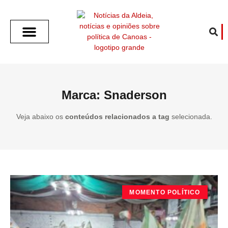
SOBRE O ALDEIA
GOTHAM CITY
CAFÉ COM O ALDEIA
O ARTICULISTA
FALA PREFEITURA
FALA CÂMARA
ECONOMIA E SAÚDE
ESPORTE CULTURA LAZER
TEMPO EM CANOAS
ANUNCIE / CONTATO
Marca: Snaderson
Veja abaixo os
conteúdos relacionados a tag
selecionada.
MOMENTO POLÍTICO