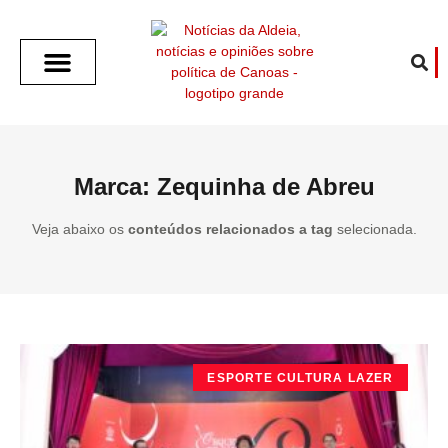
SOBRE O ALDEIA
GOTHAM CITY
CAFÉ COM O ALDEIA
O ARTICULISTA
FALA PREFEITURA
FALA CÂMARA
ECONOMIA E SAÚDE
ESPORTE CULTURA LAZER
TEMPO EM CANOAS
ANUNCIE / CONTATO
Marca: Zequinha de Abreu
Veja abaixo os
conteúdos relacionados a tag
selecionada.
ESPORTE CULTURA LAZER