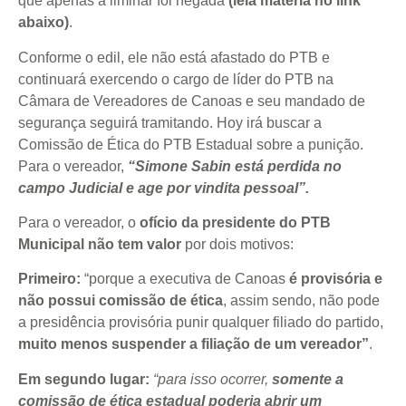
que apenas a liminar foi negada
(leia matéria no link
abaixo)
.
Conforme o edil, ele não está afastado do PTB e
continuará exercendo o cargo de líder do PTB na
Câmara de Vereadores de Canoas e seu mandado de
segurança seguirá tramitando. Hoy irá buscar a
Comissão de Ética do PTB Estadual sobre a punição.
Para o vereador,
“Simone Sabin está perdida no
campo Judicial e age por vindita pessoal”.
Para o vereador, o
ofício da presidente do PTB
Municipal não tem valor
por dois motivos:
Primeiro:
“porque a executiva de Canoas
é provisória e
não possui comissão de ética
, assim sendo, não pode
a presidência provisória punir qualquer filiado do partido,
muito menos suspender a filiação de um vereador”
.
Em segundo lugar:
“para isso ocorrer,
somente a
comissão de ética estadual poderia abrir um