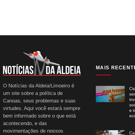
MAIS RECENT
O Notícias da Aldeia/Limoeiro é
Ci
um site sobre a política de
se
in
Canoas, seus problemas e suas
soc
virtudes. Aqui você estará sempre
e i
bem informado sobre o que está
ec
acontecendo, e das
movimentações de nossos
Ca