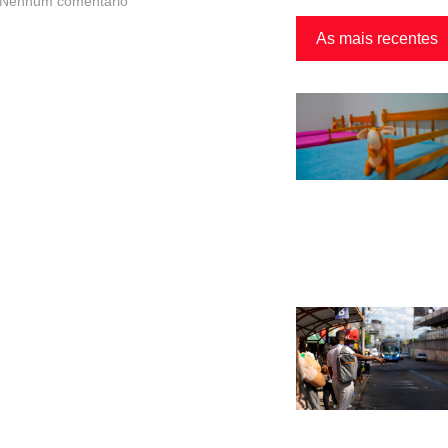
Nenhum comentário
As mais recentes