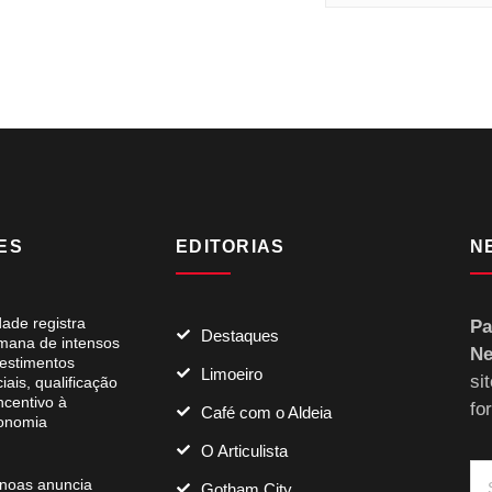
ES
EDITORIAS
N
dade registra
Pa
Destaques
mana de intensos
Ne
vestimentos
Limoeiro
si
iais, qualificação
ncentivo à
fo
Café com o Aldeia
onomia
O Articulista
noas anuncia
Gotham City