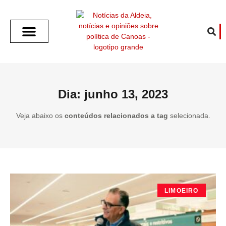
SOBRE O ALDEIA
GOTHAM CITY
CAFÉ COM O ALDEIA
O ARTICULISTA
FALA PREFEITURA
FALA CÂMARA
ECONOMIA E SAÚDE
ESPORTE CULTURA LAZER
TEMPO EM CANOAS
ANUNCIE / CONTATO
Dia: junho 13, 2023
Veja abaixo os
conteúdos relacionados a tag
selecionada.
LIMOEIRO