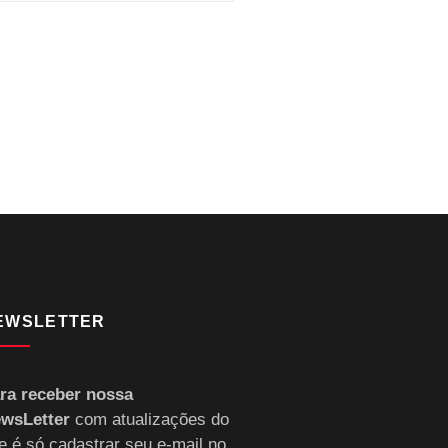
EWSLETTER
ra receber nossa
wsLetter
com atualizações do
te é só cadastrar seu e-mail no