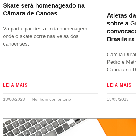
Skate será homenageado na
Câmara de Canoas
Atletas d
sobre a G
Vá participar desta linda homenagem,
convocada
onde o skate corre nas veias dos
Brasileir
canoenses.
Camila Duran
Pedro e Math
Canoas no Ri
LEIA MAIS
LEIA MAIS
18/08/2023
Nenhum comentário
18/08/2023