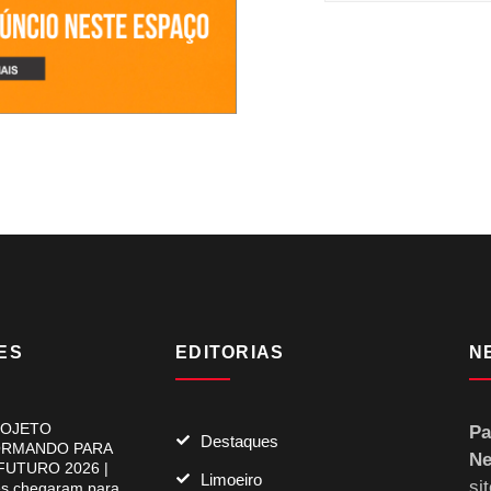
ES
EDITORIAS
N
OJETO
Pa
Destaques
RMANDO PARA
Ne
FUTURO 2026 |
Limoeiro
si
es chegaram para