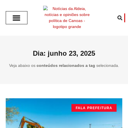
SOBRE O ALDEIA
GOTHAM CITY
CAFÉ COM O ALDEIA
O ARTICULISTA
FALA PREFEITURA
FALA CÂMARA
ECONOMIA E SAÚDE
ESPORTE CULTURA LAZER
TEMPO EM CANOAS
ANUNCIE / CONTATO
Dia: junho 23, 2025
Veja abaixo os
conteúdos relacionados a tag
selecionada.
FALA PREFEITURA