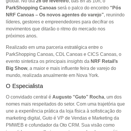
global. No dia
26 de fevereiro
, das 8h às 10h, o
ParkShopping Canoas
será o palco do encontro
“Pós
NRF Canoas – Os novos agentes do varejo”
, reunindo
líderes, gestores e empreendedores para decifrar os
movimentos que ditarão o ritmo do mercado nos
próximos anos.
Realizado em uma parceria estratégica entre o
ParkShopping Canoas, CDL Canoas e CICS Canoas, o
evento sintetiza os principais
insights
da
NRF Retail’s
Big Show
, a maior e mais influente feira de varejo do
mundo, realizada anualmente em Nova York.
O Especialista
O convidado central é
Augusto “Guto” Rocha
, um dos
nomes mais respeitados do setor. Com uma trajetória que
une a experiência prática da loja física à sofisticação do
marketing digital, Guto é VP de Vendas e Marketing da
PMWEB e cofundador da Oto CRM. Sua visão como