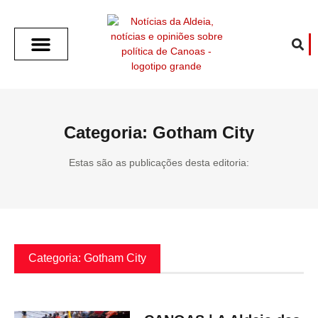
SOBRE O ALDEIA
GOTHAM CITY
CAFÉ COM O ALDEIA
O ARTICULISTA
FALA PREFEITURA
FALA CÂMARA
ECONOMIA E SAÚDE
ESPORTE CULTURA LAZER
TEMPO EM CANOAS
ANUNCIE / CONTATO
Categoria: Gotham City
Estas são as publicações desta editoria:
Categoria: Gotham City