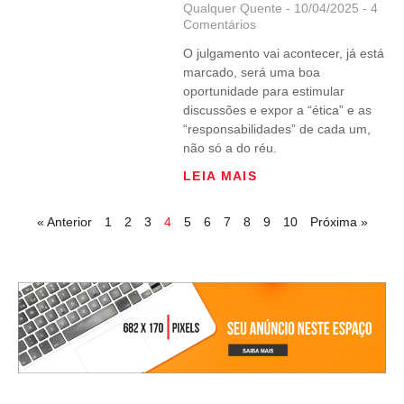
Qualquer Quente
10/04/2025
4
Comentários
O julgamento vai acontecer, já está
marcado, será uma boa
oportunidade para estimular
discussões e expor a “ética” e as
“responsabilidades” de cada um,
não só a do réu.
LEIA MAIS
« Anterior
1
2
3
4
5
6
7
8
9
10
Próxima »