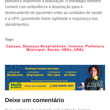
pediátrico disponível à população. A estratégia também
contará com ambulância à disposição para o
deslocamento de pacientes entre as unidades de saúde
e a UPA, garantindo maior agilidade e segurança nos
atendimentos.
Tags:
Canoas
,
Doenças Respiratórias
,
Inverno
,
Prefeitura
Municipal
,
Saude
,
UBSs
,
UPAs
Deixe um comentário
O seu endereço de e-mail não será publicado.
Campos