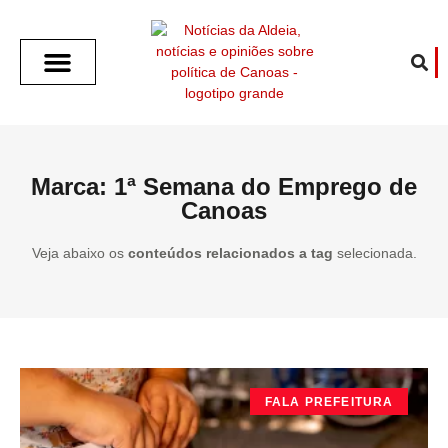
SOBRE O ALDEIA
GOTHAM CITY
CAFÉ COM O ALDEIA
O ARTICULISTA
FALA PREFEITURA
FALA CÂMARA
ECONOMIA E SAÚDE
ESPORTE CULTURA LAZER
TEMPO EM CANOAS
ANUNCIE / CONTATO
Marca: 1ª Semana do Emprego de
Canoas
Veja abaixo os
conteúdos relacionados a tag
selecionada.
FALA PREFEITURA