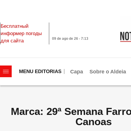
Бесплатный
информер погоды
09 de ago de 26 - 7:13
для сайта
|||||||||||||||||||
Capa
Sobre o Aldeia
MENU EDITORIAS
Marca: 29ª Semana Farro
Canoas