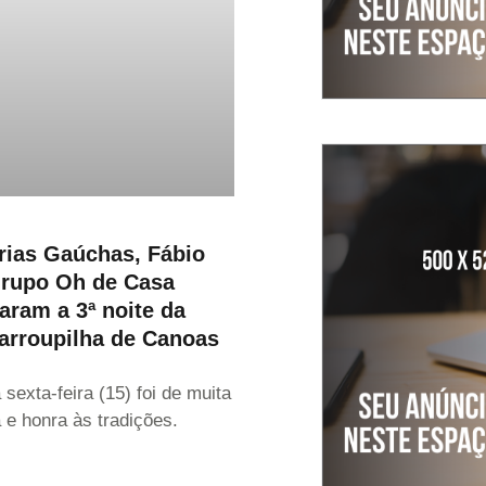
ias Gaúchas, Fábio
Grupo Oh de Casa
ram a 3ª noite da
rroupilha de Canoas
 sexta-feira (15) foi de muita
a e honra às tradições.