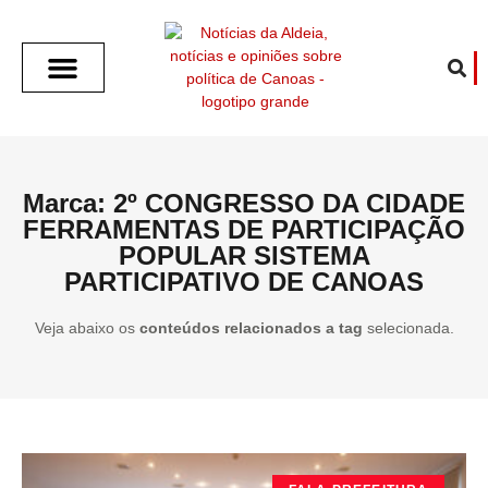
SOBRE O ALDEIA
GOTHAM CITY
CAFÉ COM O ALDEIA
O ARTICULISTA
FALA PREFEITURA
FALA CÂMARA
ECONOMIA E SAÚDE
ESPORTE CULTURA LAZER
TEMPO EM CANOAS
ANUNCIE / CONTATO
Marca: 2º CONGRESSO DA CIDADE
FERRAMENTAS DE PARTICIPAÇÃO
POPULAR SISTEMA
PARTICIPATIVO DE CANOAS
Veja abaixo os
conteúdos relacionados a tag
selecionada.