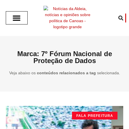
SOBRE O ALDEIA
GOTHAM CITY
CAFÉ COM O ALDEIA
O ARTICULISTA
FALA PREFEITURA
FALA CÂMARA
ECONOMIA E SAÚDE
ESPORTE CULTURA LAZER
TEMPO EM CANOAS
ANUNCIE / CONTATO
Marca: 7º Fórum Nacional de
Proteção de Dados
Veja abaixo os
conteúdos relacionados a tag
selecionada.
FALA PREFEITURA