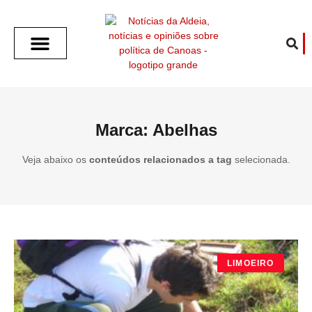
SOBRE O ALDEIA
GOTHAM CITY
CAFÉ COM O ALDEIA
O ARTICULISTA
FALA PREFEITURA
FALA CÂMARA
ECONOMIA E SAÚDE
ESPORTE CULTURA LAZER
TEMPO EM CANOAS
ANUNCIE / CONTATO
Marca: Abelhas
Veja abaixo os
conteúdos relacionados a tag
selecionada.
LIMOEIRO