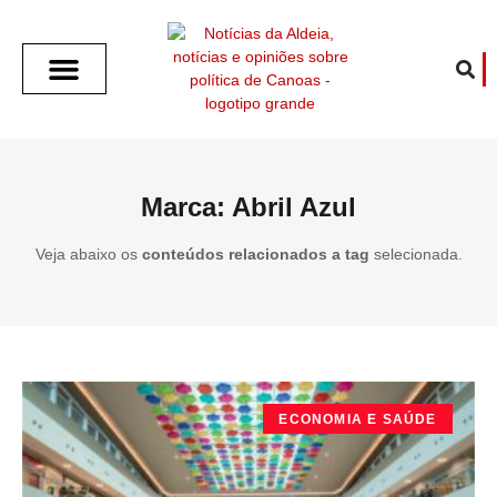
SOBRE O ALDEIA
GOTHAM CITY
CAFÉ COM O ALDEIA
O ARTICULISTA
FALA PREFEITURA
FALA CÂMARA
ECONOMIA E SAÚDE
ESPORTE CULTURA LAZER
TEMPO EM CANOAS
ANUNCIE / CONTATO
Marca: Abril Azul
Veja abaixo os
conteúdos relacionados a tag
selecionada.
ECONOMIA E SAÚDE