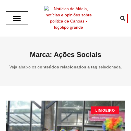
SOBRE O ALDEIA
GOTHAM CITY
CAFÉ COM O ALDEIA
O ARTICULISTA
FALA PREFEITURA
FALA CÂMARA
ECONOMIA E SAÚDE
ESPORTE CULTURA LAZER
TEMPO EM CANOAS
ANUNCIE / CONTATO
Marca: Ações Sociais
Veja abaixo os
conteúdos relacionados a tag
selecionada.
LIMOEIRO