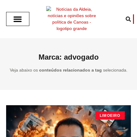
SOBRE O ALDEIA
GOTHAM CITY
CAFÉ COM O ALDEIA
O ARTICULISTA
FALA PREFEITURA
FALA CÂMARA
ECONOMIA E SAÚDE
ESPORTE CULTURA LAZER
TEMPO EM CANOAS
ANUNCIE / CONTATO
Marca: advogado
Veja abaixo os
conteúdos relacionados a tag
selecionada.
LIMOEIRO