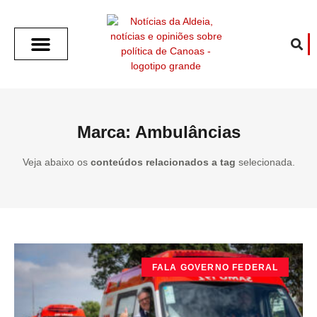
SOBRE O ALDEIA
GOTHAM CITY
CAFÉ COM O ALDEIA
O ARTICULISTA
FALA PREFEITURA
FALA CÂMARA
ECONOMIA E SAÚDE
ESPORTE CULTURA LAZER
TEMPO EM CANOAS
ANUNCIE / CONTATO
Marca: Ambulâncias
Veja abaixo os
conteúdos relacionados a tag
selecionada.
FALA GOVERNO FEDERAL