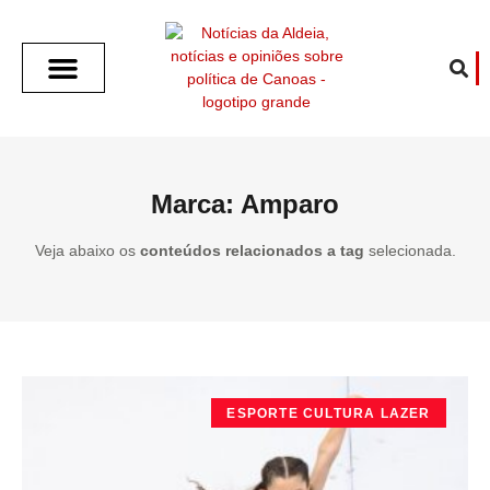
SOBRE O ALDEIA
GOTHAM CITY
CAFÉ COM O ALDEIA
O ARTICULISTA
FALA PREFEITURA
FALA CÂMARA
ECONOMIA E SAÚDE
ESPORTE CULTURA LAZER
TEMPO EM CANOAS
ANUNCIE / CONTATO
Marca: Amparo
Veja abaixo os
conteúdos relacionados a tag
selecionada.
ESPORTE CULTURA LAZER