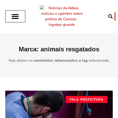
SOBRE O ALDEIA
GOTHAM CITY
CAFÉ COM O ALDEIA
O ARTICULISTA
FALA PREFEITURA
FALA CÂMARA
ECONOMIA E SAÚDE
ESPORTE CULTURA LAZER
TEMPO EM CANOAS
ANUNCIE / CONTATO
Marca: animais resgatados
Veja abaixo os
conteúdos relacionados a tag
selecionada.
FALA PREFEITURA