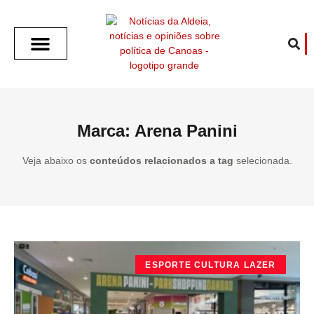
SOBRE O ALDEIA
GOTHAM CITY
CAFÉ COM O ALDEIA
O ARTICULISTA
FALA PREFEITURA
FALA CÂMARA
ECONOMIA E SAÚDE
ESPORTE CULTURA LAZER
TEMPO EM CANOAS
ANUNCIE / CONTATO
Marca: Arena Panini
Veja abaixo os
conteúdos relacionados a tag
selecionada.
ESPORTE CULTURA LAZER