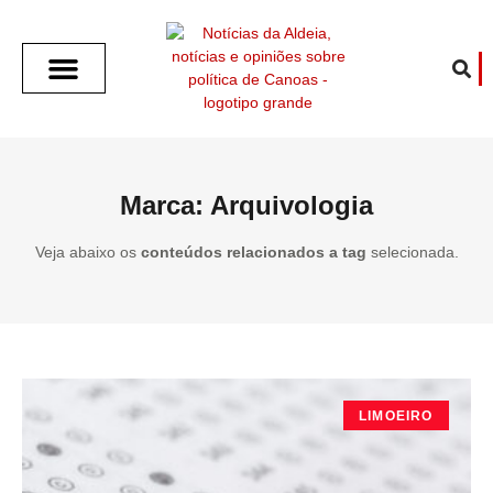
SOBRE O ALDEIA
GOTHAM CITY
CAFÉ COM O ALDEIA
O ARTICULISTA
FALA PREFEITURA
FALA CÂMARA
ECONOMIA E SAÚDE
ESPORTE CULTURA LAZER
TEMPO EM CANOAS
ANUNCIE / CONTATO
Marca: Arquivologia
Veja abaixo os
conteúdos relacionados a tag
selecionada.
LIMOEIRO