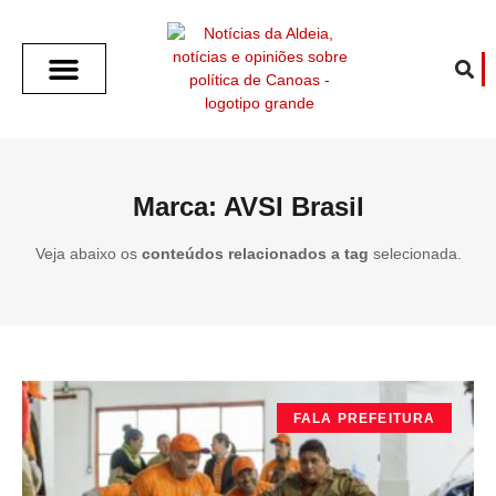
SOBRE O ALDEIA
GOTHAM CITY
CAFÉ COM O ALDEIA
O ARTICULISTA
FALA PREFEITURA
FALA CÂMARA
ECONOMIA E SAÚDE
ESPORTE CULTURA LAZER
TEMPO EM CANOAS
ANUNCIE / CONTATO
Marca: AVSI Brasil
Veja abaixo os
conteúdos relacionados a tag
selecionada.
FALA PREFEITURA