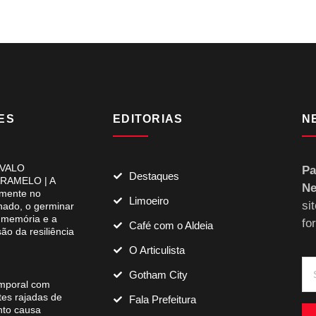
ES
EDITORIAS
N
VALO
Pa
Destaques
RAMELO | A
Ne
mente no
Limoeiro
si
lhado, o germinar
 memória e a
fo
Café com o Aldeia
são da resiliência
O Articulista
Gotham City
mporal com
tes rajadas de
Fala Prefeitura
nto causa