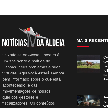
MAIS RECENT
O Notícias da Aldeia/Limoeiro é
CA
um site sobre a política de
CA
Se
Canoas, seus problemas e suas
te
virtudes. Aqui você estará sempre
da
bem informado sobre o que está
ilu
acontecendo, e das
movimentações de nossos
queridos gestores e
Te
for
fiscalizadores. Os conteúdos
ve