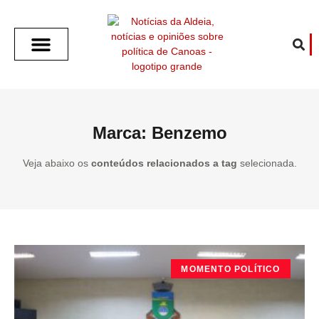
SOBRE O ALDEIA
GOTHAM CITY
CAFÉ COM O ALDEIA
O ARTICULISTA
FALA PREFEITURA
FALA CÂMARA
ECONOMIA E SAÚDE
ESPORTE CULTURA LAZER
TEMPO EM CANOAS
ANUNCIE / CONTATO
Marca: Benzemo
Veja abaixo os
conteúdos relacionados a tag
selecionada.
MOMENTO POLÍTICO