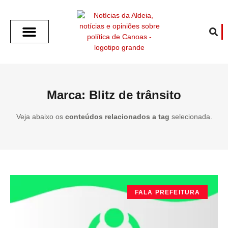
SOBRE O ALDEIA
GOTHAM CITY
CAFÉ COM O ALDEIA
O ARTICULISTA
FALA PREFEITURA
FALA CÂMARA
ECONOMIA E SAÚDE
ESPORTE CULTURA LAZER
TEMPO EM CANOAS
ANUNCIE / CONTATO
Marca: Blitz de trânsito
Veja abaixo os
conteúdos relacionados a tag
selecionada.
FALA PREFEITURA