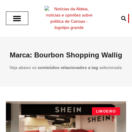
SOBRE O ALDEIA
GOTHAM CITY
CAFÉ COM O ALDEIA
O ARTICULISTA
FALA PREFEITURA
FALA CÂMARA
ECONOMIA E SAÚDE
ESPORTE CULTURA LAZER
TEMPO EM CANOAS
ANUNCIE / CONTATO
Marca: Bourbon Shopping Wallig
Veja abaixo os
conteúdos relacionados a tag
selecionada.
LIMOEIRO