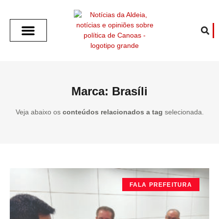
SOBRE O ALDEIA
GOTHAM CITY
CAFÉ COM O ALDEIA
O ARTICULISTA
FALA PREFEITURA
FALA CÂMARA
ECONOMIA E SAÚDE
ESPORTE CULTURA LAZER
TEMPO EM CANOAS
ANUNCIE / CONTATO
Marca: Brasíli
Veja abaixo os
conteúdos relacionados a tag
selecionada.
FALA PREFEITURA