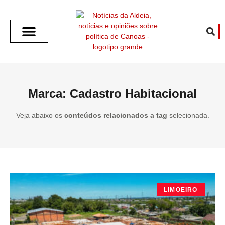
SOBRE O ALDEIA
GOTHAM CITY
CAFÉ COM O ALDEIA
O ARTICULISTA
FALA PREFEITURA
FALA CÂMARA
ECONOMIA E SAÚDE
ESPORTE CULTURA LAZER
TEMPO EM CANOAS
ANUNCIE / CONTATO
Marca: Cadastro Habitacional
Veja abaixo os
conteúdos relacionados a tag
selecionada.
LIMOEIRO